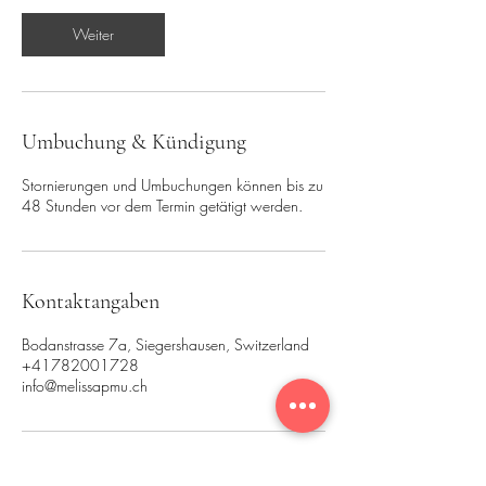
d
.
Weiter
Umbuchung & Kündigung
Stornierungen und Umbuchungen können bis zu
48 Stunden vor dem Termin getätigt werden.
Kontaktangaben
Bodanstrasse 7a, Siegershausen, Switzerland
+41782001728
info@melissapmu.ch