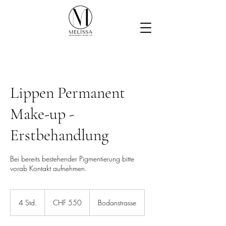
Lippen Permanent
Make-up -
Erstbehandlung
Bei bereits bestehender Pigmentierung bitte
vorab Kontakt aufnehmen.
550
Schweizer
4 Std.
4
CHF 550
Bodanstrasse
Franken
S
t